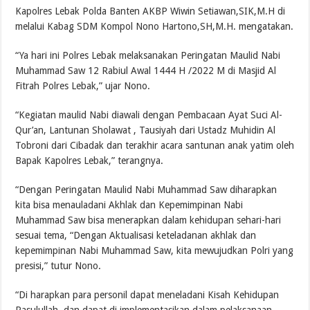
Kapolres Lebak Polda Banten AKBP Wiwin Setiawan,SIK,M.H di
melalui Kabag SDM Kompol Nono Hartono,SH,M.H. mengatakan.
“Ya hari ini Polres Lebak melaksanakan Peringatan Maulid Nabi
Muhammad Saw 12 Rabiul Awal 1444 H /2022 M di Masjid Al
Fitrah Polres Lebak,” ujar Nono.
“Kegiatan maulid Nabi diawali dengan Pembacaan Ayat Suci Al-
Qur’an, Lantunan Sholawat , Tausiyah dari Ustadz Muhidin Al
Tobroni dari Cibadak dan terakhir acara santunan anak yatim oleh
Bapak Kapolres Lebak,” terangnya.
“Dengan Peringatan Maulid Nabi Muhammad Saw diharapkan
kita bisa menauladani Akhlak dan Kepemimpinan Nabi
Muhammad Saw bisa menerapkan dalam kehidupan sehari-hari
sesuai tema, “Dengan Aktualisasi keteladanan akhlak dan
kepemimpinan Nabi Muhammad Saw, kita mewujudkan Polri yang
presisi,” tutur Nono.
“Di harapkan para personil dapat meneladani Kisah Kehidupan
Rasulullah, dan dapat di implementasikan dalam pelaksanaan