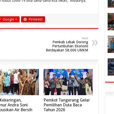
an kasus covid-19 bisa sama-sama kita tekan,” imbaunya.
Google +
Pinterest
Next
Pemkab Lebak Dorong
Pertumbuhan Ekonomi
Berdayakan 58.000 UMKM
 Kekeringan,
Pemkot Tangerang Gelar
nur Andra Soni
Pemilihan Duta Baca
ibusikan Air Bersih
Tahun 2026