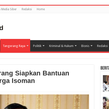
Media Siber
Redaksi
Home
Tangerang Raya
Politik
Kriminal & Hukum
Bisnis
Redaksi
BERIT
rang Siapkan Bantuan
rga Isoman