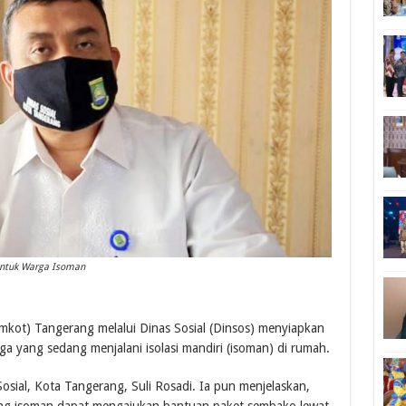
untuk Warga Isoman
kot) Tangerang melalui Dinas Sosial (Dinsos) menyiapkan
a yang sedang menjalani isolasi mandiri (isoman) di rumah.
osial, Kota Tangerang, Suli Rosadi. Ia pun menjelaskan,
g isoman dapat mengajukan bantuan paket sembako lewat