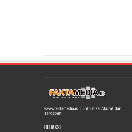
www.faktamedia.id | Informasi Akurat dan
Terdepan.
Redaksi