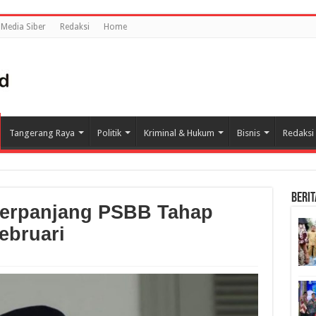
Media Siber
Redaksi
Home
Tangerang Raya
Politik
Kriminal & Hukum
Bisnis
Redaksi
BERIT
Perpanjang PSBB Tahap
ebruari