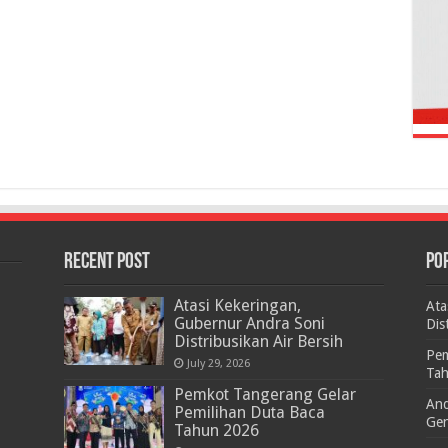
RECENT POST
PO
Atasi Kekeringan,
Ata
Gubernur Andra Soni
Dis
Distribusikan Air Bersih
Pem
July 29, 2026
Ta
Pemkot Tangerang Gelar
And
Pemilihan Duta Baca
Gen
Tahun 2026