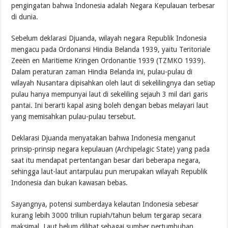
pengingatan bahwa Indonesia adalah Negara Kepulauan terbesar
di dunia.
Sebelum deklarasi Djuanda, wilayah negara Republik Indonesia
mengacu pada Ordonansi Hindia Belanda 1939, yaitu Teritoriale
Zeeën en Maritieme Kringen Ordonantie 1939 (TZMKO 1939).
Dalam peraturan zaman Hindia Belanda ini, pulau-pulau di
wilayah Nusantara dipisahkan oleh laut di sekelilingnya dan setiap
pulau hanya mempunyai laut di sekeliling sejauh 3 mil dari garis
pantai. Ini berarti kapal asing boleh dengan bebas melayari laut
yang memisahkan pulau-pulau tersebut.
Deklarasi Djuanda menyatakan bahwa Indonesia menganut
prinsip-prinsip negara kepulauan (Archipelagic State) yang pada
saat itu mendapat pertentangan besar dari beberapa negara,
sehingga laut-laut antarpulau pun merupakan wilayah Republik
Indonesia dan bukan kawasan bebas.
Sayangnya, potensi sumberdaya kelautan Indonesia sebesar
kurang lebih 3000 triliun rupiah/tahun belum tergarap secara
maksimal. Laut belum dilihat sebagai sumber pertumbuhan,