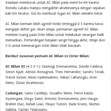
Keadaan memburuk untuk AC Milan pada menit ke-66 karena
Romelu Lukaku mampu mengakhiri akselerasinya dengan sepakan
kaki kiri terukur. Gol itu membuat tugas AC Milan semakin berat.
AC Milan bermain lebih agresif meski tertinggal 0-3 karena harus
mengejar defisit gol. Akan tetapi, permainan agresif AC Milan
memberi ruang pada Inter Milan untuk melakukan serangan balik
mematikan. Pertandingan berjalan sengit hingga akhir, tetapi skor
3-0 untuk kemenangan Inter Milan tidak berubah.
Berikut susunan pemain AC Milan vs Inter Milan:
AC Milan XI
(4-2-3-1): Gianluigi Donnarumma; Davide Calabria,
Simon Kjaer, Alessio Romagnoli, Theo Hernandez; Sandro Tonali,
Franck Kessie; Alexis Saelemaekers, Hakan Calhanoglu, Ante
Rebic; Zlatan Ibrahimovic.
Cadangan
: Samu Castillejo, Soualiho Meite, Pierre Kalulu
Kyatengwa, Diogo Dalot, Antonio Donnarumma, Jens Hauge,
Brahim Diaz, Rafael Leao, Fikayo Tomori, Rade Krunic, Matteo
Gabbia, Ciprian Tatarusanu.