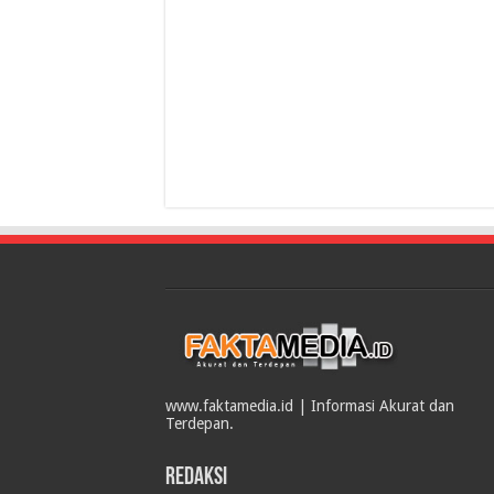
www.faktamedia.id | Informasi Akurat dan
Terdepan.
Redaksi