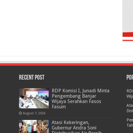
RECENT POST
PO
RDP Komisi I, Junadi Minta
RDP
Pengembang Banjar
Wij
Wijaya Serahkan Fasos
Ata
Fasum
Dis
August 7, 2026
Pem
Atasi Kekeringan,
Ta
Gubernur Andra Soni