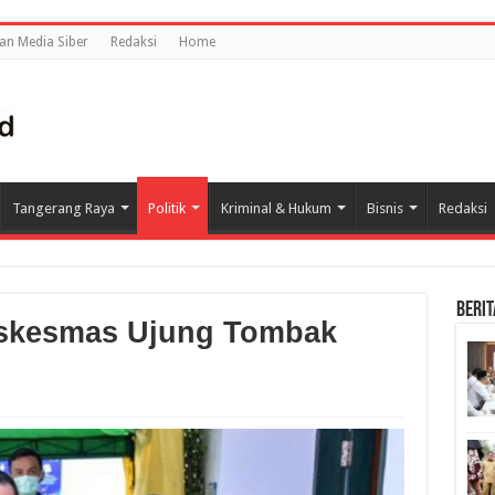
n Media Siber
Redaksi
Home
Tangerang Raya
Politik
Kriminal & Hukum
Bisnis
Redaksi
BERIT
uskesmas Ujung Tombak