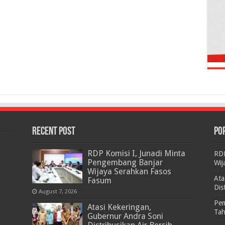
RECENT POST
PO
RDP Komisi I, Junadi Minta
RDP
Pengembang Banjar
Wij
Wijaya Serahkan Fasos
Ata
Fasum
Dis
August 7, 2026
Pem
Atasi Kekeringan,
Ta
Gubernur Andra Soni