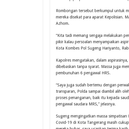
Rombongan tersebut berkumpul untuk me
mereka disekat para aparat Kepolisian. 
Azhom.
“Kita tadi memang sengaja melakukan pe
pikir kalau persoalan menyampaikan aspira
Kota Kombes Pol Sugeng Hariyanto, Rab
Kapolres mengatakan, dalam aspirasinya
dibebaskan tanpa syarat. Massa juga me
pembunuhan 6 pengawal HRS.
“Saya juga sudah bertemu dengan perwaki
transparan, Polda sampai diambil alih o
proses penanganan, baik itu kepada sa
pengawal saudara MRS,” jelasnya.
Sugeng mengingatkan massa simpatisan 
Covid-19 di Kota Tangerang masih cukup t
mereka bubar, saya ucapkan terima kasih 