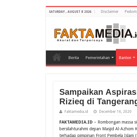
Disclaimer
Pedoma
SATURDAY , AUGUST 8 2026
Berita
Pemerintahan
Banten
Sampaikan Aspiras
Rizieq di Tangerang
Faktamedia.id
December 16, 2020
FAKTAMEDIA.ID
– Rombongan massa si
bersilahturahmi depan Masjid Al-Azhom
terhadap pimpinan Front Pembela Islam (