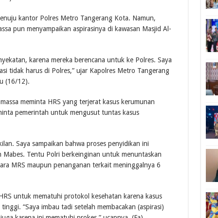
nuju kantor Polres Metro Tangerang Kota. Namun,
Massa pun menyampaikan aspirasinya di kawasan Masjid Al-
nyekatan, karena mereka berencana untuk ke Polres. Saya
si tidak harus di Polres,” ujar Kapolres Metro Tangerang
u (16/12).
, massa meminta HRS yang terjerat kasus kerumunan
minta pemerintah untuk mengusut tuntas kasus
lan. Saya sampaikan bahwa proses penyidikan ini
leh Mabes. Tentu Polri berkeinginan untuk menuntaskan
udara MRS maupun penanganan terkait meninggalnya 6
HRS untuk mematuhi protokol kesehatan karena kasus
inggi. “Saya imbau tadi setelah membacakan (aspirasi)
juga karena ini mematuhi prokes,” ucapnya. (Fa)