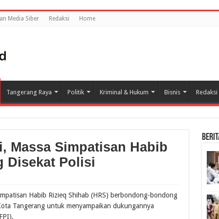
n Media Siber
Redaksi
Home
Tangerang Raya
Politik
Kriminal & Hukum
Bisnis
Redaksi
BERIT
i, Massa Simpatisan Habib
 Disekat Polisi
mpatisan Habib Rizieq Shihab (HRS) berbondong-bondong
 Kota Tangerang untuk menyampaikan dukungannya
FPI).