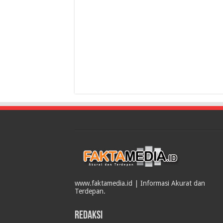
www.faktamedia.id | Informasi Akurat dan
Terdepan.
Redaksi