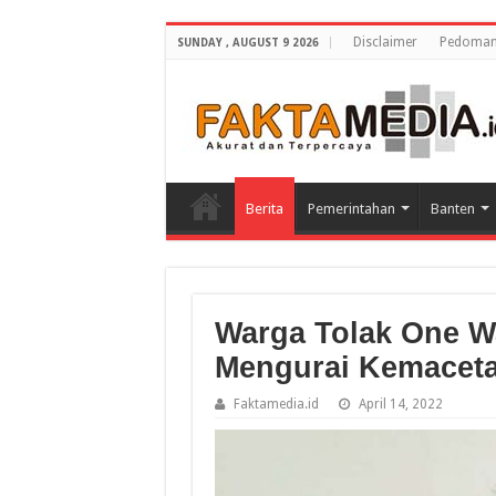
Disclaimer
Pedoman 
SUNDAY , AUGUST 9 2026
Berita
Pemerintahan
Banten
Warga Tolak One W
Mengurai Kemacet
Faktamedia.id
April 14, 2022